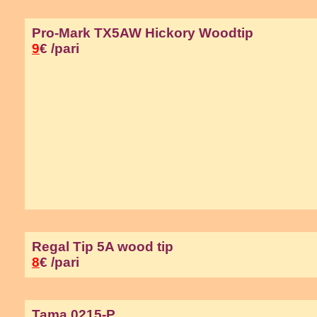
Pro-Mark TX5AW Hickory Woodtip
9
€ /pari
Regal Tip 5A wood tip
8
€ /pari
Tama 0215-P