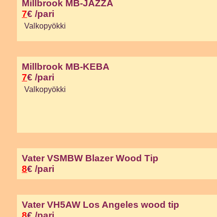
Millbrook MB-JAZZA
7
€ /pari
Valkopyökki
Millbrook MB-KEBA
7
€ /pari
Valkopyökki
Vater VSMBW Blazer Wood Tip
8
€ /pari
Vater VH5AW Los Angeles wood tip
8
€ /pari