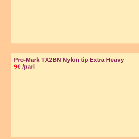
Pro-Mark TX2BN Nylon tip Extra Heavy
9
€ /pari