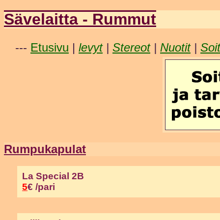
Sävelaitta - Rummut
---
Etusivu
|
levyt
|
Stereot
|
Nuotit
|
Soi
Rumpukapulat
La Special 2B
5
€ /pari