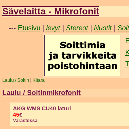
Sävelaitta - Mikrofonit
---
Etusivu
|
levyt
|
Stereot
|
Nuotit
|
Soi
E
K
T
Laulu / Soitin
|
Kitara
Laulu / Soitinmikrofonit
AKG WMS CU40 laturi
45
€
Varastossa