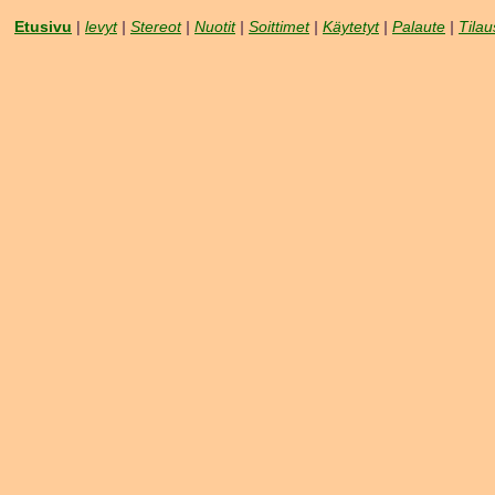
Etusivu
|
levyt
|
Stereot
|
Nuotit
|
Soittimet
|
Käytetyt
|
Palaute
|
Tilau