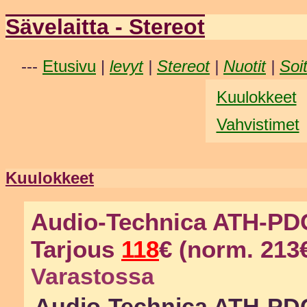
Sävelaitta - Stereot
---
Etusivu
|
levyt
|
Stereot
|
Nuotit
|
Soi
Kuulokkeet
Vahvistimet
Kuulokkeet
Audio-Technica ATH-PD
Tarjous
118
€ (norm. 213
Varastossa
Audio-Technica ATH-PD