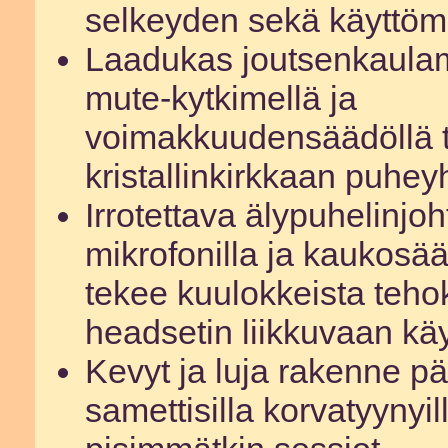
selkeyden sekä käyttö
Laadukas joutsenkaulam
mute-kytkimellä ja
voimakkuudensäädöllä t
kristallinkirkkaan puhe
Irrotettava älypuhelinjo
mikrofonilla ja kaukosää
tekee kuulokkeista teh
headsetin liikkuvaan kä
Kevyt ja luja rakenne p
samettisilla korvatyynyill