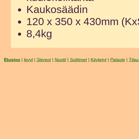
Kaukosäädin
120 x 350 x 430mm (Kx
8,4kg
Etusivu
|
levyt
|
Stereot
|
Nuotit
|
Soittimet
|
Käytetyt
|
Palaute
|
Tilau