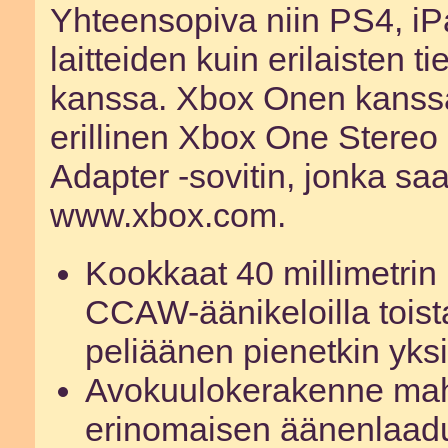
Yhteensopiva niin PS4, iP
laitteiden kuin erilaisten t
kanssa. Xbox Onen kanssa
erillinen Xbox One Stereo
Adapter -sovitin, jonka saa
www.xbox.com.
Kookkaat 40 millimetrin 
CCAW-äänikeloilla toist
peliäänen pienetkin yks
Avokuulokerakenne mah
erinomaisen äänenlaadu