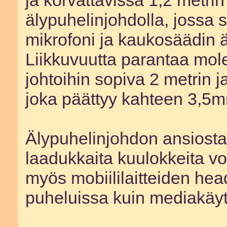
älypuhelinjohdolla, jossa s
mikrofoni ja kaukosäädin äly
Liikkuvuutta parantaa mol
johtoihin sopiva 2 metrin j
joka päättyy kahteen 3,5m
Älypuhelinjohdon ansiosta
laadukkaita kuulokkeita vo
myös mobiililaitteiden head
puheluissa kuin mediakäy