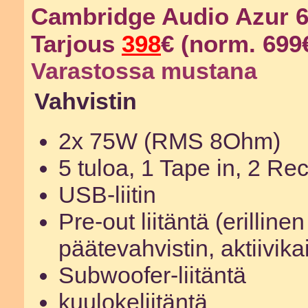
Cambridge Audio Azur 
Tarjous
398
€ (norm. 699
Varastossa mustana
Vahvistin
2x 75W (RMS 8Ohm)
5 tuloa, 1 Tape in, 2 Re
USB-liitin
Pre-out liitäntä (erillinen
päätevahvistin, aktiivikai
Subwoofer-liitäntä
kuulokeliitäntä