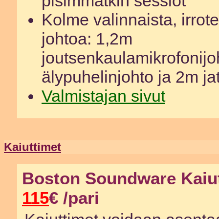
pisimmätkin sessiot
Kolme valinnaista, irrot
johtoa: 1,2m
joutsenkaulamikrofonijo
älypuhelinjohto ja 2m ja
Valmistajan sivut
Kaiuttimet
Boston Soundware Kaiu
115
€ /pari