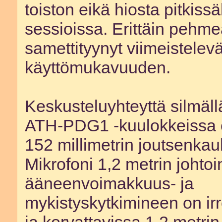
toiston eikä hiosta pitkiss
sessioissa. Erittäin pehme
samettityynyt viimeistelevä
käyttömukavuuden.
Keskusteluyhteyttä silmäll
ATH-PDG1 -kuulokkeissa o
152 millimetrin joutsenkau
Mikrofoni 1,2 metrin johtoi
ääneenvoimakkuus- ja
mykistyskytkimineen on irr
ja korvattavissa 1,2 metrin