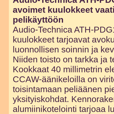
avoimet kuulokkeet vaat
pelikäyttöön
Audio-Technica ATH-PDG1
kuulokkeet tarjoavat avok
luonnollisen soinnin ja ke
Niiden toisto on tarkka ja 
Kookkaat 40 millimetrin el
CCAW-äänikeloilla on virit
toisintamaan peliäänen pi
yksityiskohdat. Kennorake
alumiinikotelointi tarjoaa 