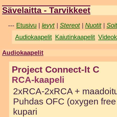
Sävelaitta - Tarvikkeet
---
Etusivu
|
levyt
|
Stereot
|
Nuotit
|
Soi
Audiokaapelit
Kaiutinkaapelit
Videok
Audiokaapelit
Project Connect-It C
RCA-kaapeli
2xRCA-2xRCA + maadoitu
Puhdas OFC (oxygen free
kupari