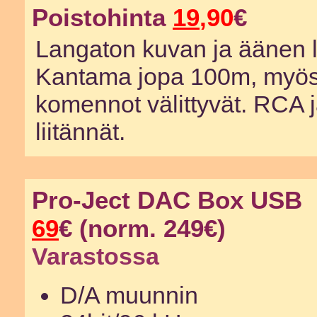
Poistohinta
19
,90
€
Langaton kuvan ja äänen l
Kantama jopa 100m, myös
komennot välittyvät. RCA j
liitännät.
Pro-Ject DAC Box USB
69
€ (norm. 249€)
Varastossa
D/A muunnin