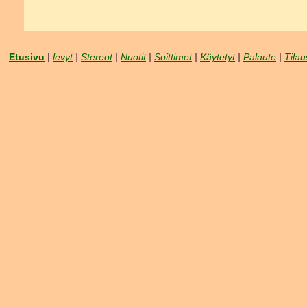
Etusivu
|
levyt
|
Stereot
|
Nuotit
|
Soittimet
|
Käytetyt
|
Palaute
|
Tilau