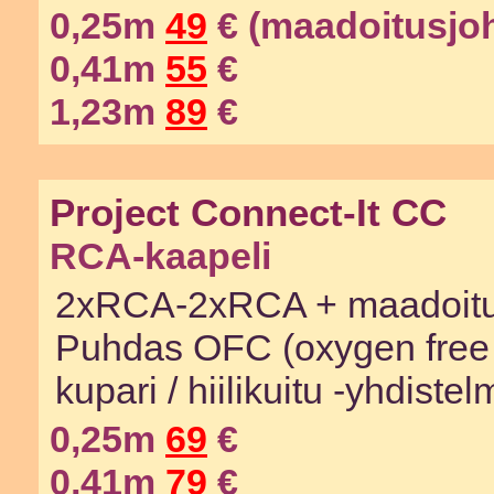
0,25m
49
€ (maadoitusjoh
0,41m
55
€
1,23m
89
€
Project Connect-It CC
RCA-kaapeli
2xRCA-2xRCA + maadoitu
Puhdas OFC (oxygen free
kupari / hiilikuitu -yhdiste
0,25m
69
€
0,41m
79
€