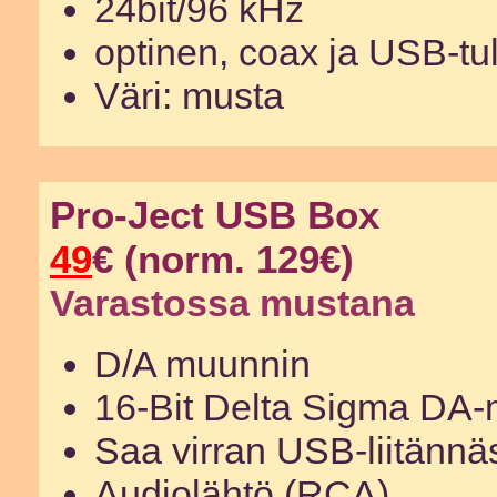
24bit/96 kHz
optinen, coax ja USB-tul
Väri: musta
Pro-Ject USB Box
49
€ (norm. 129€)
Varastossa mustana
D/A muunnin
16-Bit Delta Sigma DA
Saa virran USB-liitännä
Audiolähtö (RCA)