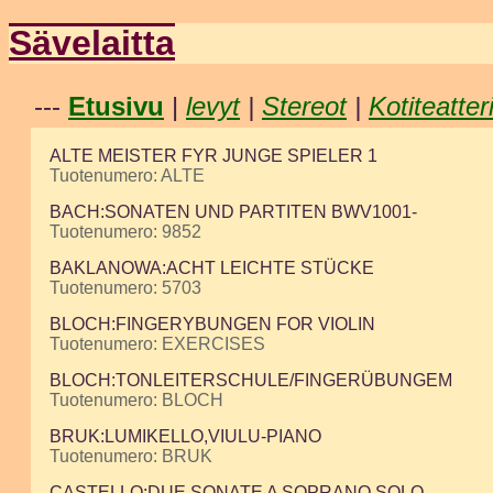
Sävelaitta
---
Etusivu
|
levyt
|
Stereot
|
Kotiteatter
ALTE MEISTER FYR JUNGE SPIELER 1
Tuotenumero: ALTE
BACH:SONATEN UND PARTITEN BWV1001-
Tuotenumero: 9852
BAKLANOWA:ACHT LEICHTE STÜCKE
Tuotenumero: 5703
BLOCH:FINGERYBUNGEN FOR VIOLIN
Tuotenumero: EXERCISES
BLOCH:TONLEITERSCHULE/FINGERÜBUNGEM
Tuotenumero: BLOCH
BRUK:LUMIKELLO,VIULU-PIANO
Tuotenumero: BRUK
CASTELLO:DUE SONATE A SOPRANO SOLO