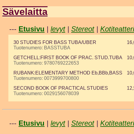
Sävelaitta
---
Etusivu
|
levyt
|
Stereot
|
Kotiteatter
30 STUDIES FOR BASS TUBA/UBER
16,
Tuotenumero: BASSTUBA
GETCHELL:FIRST BOOK OF PRAC. STUD.TUBA
10,
Tuotenumero: 9780769222653
RUBANK:ELEMENTARY METHOD Eb,BBb,BASS
10,
Tuotenumero: 0073999700800
SECOND BOOK OF PRACTICAL STUDIES
12,
Tuotenumero: 0029156078039
---
Etusivu
|
levyt
|
Stereot
|
Kotiteatter