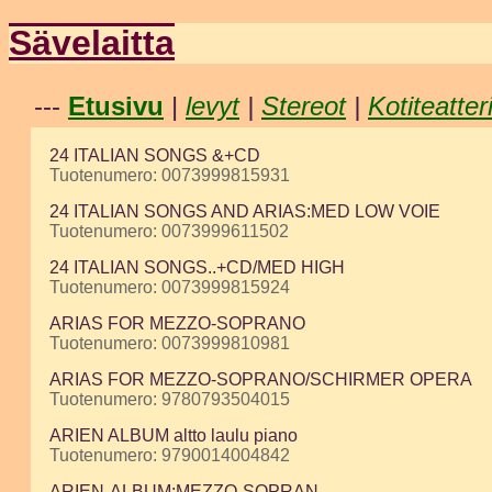
Sävelaitta
---
Etusivu
|
levyt
|
Stereot
|
Kotiteatter
24 ITALIAN SONGS &+CD
Tuotenumero: 0073999815931
24 ITALIAN SONGS AND ARIAS:MED LOW VOIE
Tuotenumero: 0073999611502
24 ITALIAN SONGS..+CD/MED HIGH
Tuotenumero: 0073999815924
ARIAS FOR MEZZO-SOPRANO
Tuotenumero: 0073999810981
ARIAS FOR MEZZO-SOPRANO/SCHIRMER OPERA
Tuotenumero: 9780793504015
ARIEN ALBUM altto laulu piano
Tuotenumero: 9790014004842
ARIEN-ALBUM:MEZZO-SOPRAN