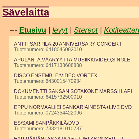
Sävelaitta
---
Etusivu
|
levyt
|
Stereot
|
Kotiteatter
ANTTI SARPILA:20 ANNIVERSARY CONCERT
Tuotenumero: 6418046002010
APULANTA:VÄÄRYYTTÄ,MUSIIKKIVIDEO,SINGLE
Tuotenumero: 6417138608888
DISCO ENSEMBLE:VIDEO VORTEX
Tuotenumero: 6430015470934
DOKUMENTTI SAKSAN SOTAKONE MARSSII LÄPI
Tuotenumero: 6415732500010
EPPU NORMAALI:EI SANKARIAINESTA+LIVE DVD
Tuotenumero: 0724354422096
ES/SAMI SÄNPÄKKILÄ/DVD
Tuotenumero: 7332181010787
EXIT:PÄIVÄNTASAAJA 25v. JUHLAKONSERTTI