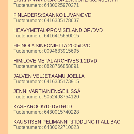
Tuotenumero: 6430025970271
FINLADERS:SAANKO LUVAN/DVD
Tuotenumero: 6416335178637
HEAVYMETAL/PROMISELAND OF /DVD
Tuotenumero: 6416415650015
HEINOLA SINFONIETTA 2005/DVD
Tuotenumero: 0094633915695
HIM:LOVE METAL ARCHIVES 1 2DVD
Tuotenumero: 0828766858891
JALVEN VELJET:AAMU JOELLA
Tuotenumero: 6416335173915
JENNI VARTIAINEN:SEILISSÄ
Tuotenumero: 5052498754120
KASSAROCKï10 DVD+CD
Tuotenumero: 6430015740228
KAUSTISEN PELIMANNIT:FIDDLING IT ALL BAC
Tuotenumero: 6430022710023